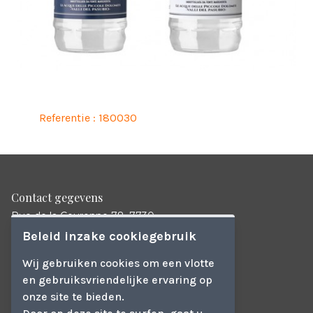
Referentie : 180030
Contact gegevens
Rue de la Couronne 78, 7730
Evregnies, Belgique
Beleid inzake cookiegebruik
info@petruzzi-distribution.be
Wij gebruiken cookies om een vlotte
+32 (0)56 33 41 00
en gebruiksvriendelijke ervaring op
onze site te bieden.
TVA BE 0829564982